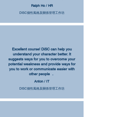
Ralph Ho / HR
DISC個性風格及關係管理工作坊
Excellent course! DiSC can help you
understand your character better. It
suggests ways for you to overcome your
potential weakness and provide ways for
you to work or communicate easier with
other people ．
Anton / IT
DISC個性風格及關係管理工作坊