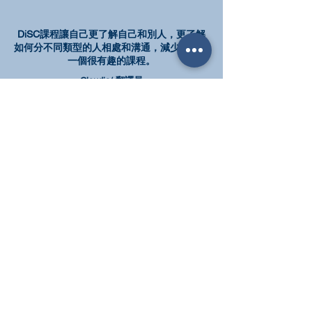
DiSC課程讓自己更了解自己和別人，更了解
如何分不同類型的人相處和溝通，減少衝突是
一個很有趣的課程。
Claudia/ 翻譯員
DISC個性風格及關係管理工作坊
DiSC 這個課程令我更認識自己的長處和盲
點，也學會和不同風格的人的相處方式，因為
不同的理解有不同的特質，學會分析不同的性
格特點再配合對方接受的方式相處，有助拓展
人際關係和網絡！
DISC個性風格及關係管理工作坊