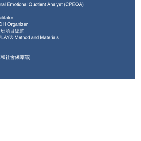
onal Emotional Quotient Analyst (CPEQA)
litator
 OH Organizer
及督導班項目總監
 PLAY® Method and Materials
和社會保障部)