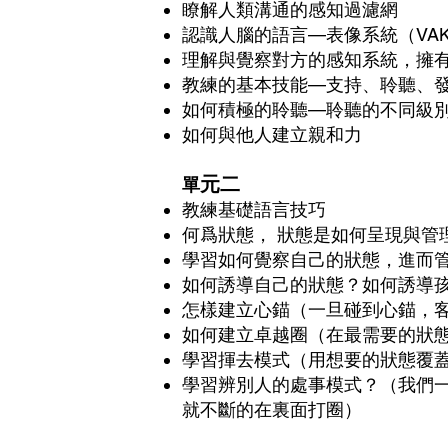
瞭解人類溝通的感知過濾網
認識人腦的語言—表像系統（VA
理解與覺察對方的感知系統，擁
教練的基本技能—支持、聆聽、
如何積極的聆聽—聆聽的不同級
如何與他人建立親和力
元二
單
教練基礎語言技巧
何爲狀態， 狀態是如何呈現與管
學習如何覺察自己的狀態，進而
如何誘導自己的狀態？如何誘導
怎樣建立心錨（一旦碰到心錨，
如何建立卓越圈（在最需要的狀
學習揮去模式（用想要的狀態覆
學習辨別人的處事模式？（我們
就不斷的在裏面打圈）