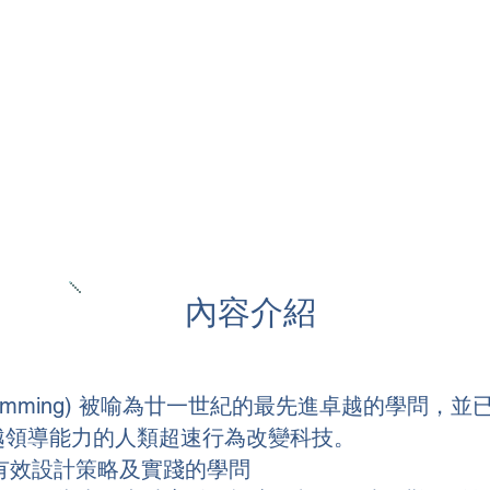
國際 ISNS 認可大成教練認證（
模塊一）
sentials Certificate / 專業
溝通、
認可Meta NLP執行師（Part
1）
內容介紹
tic Programming) 被喻為廿一世紀的最先進卓越的
越領導能力的人類超速行為改變科技。
、有效設計策略及實踐的學問