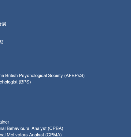
發展
監
itish Psychological Society (AFBPsS)
ogist (BPS)
ainer
onal Behavioural Analyst (CPBA)
onal Motivators Analyst (CPMA)