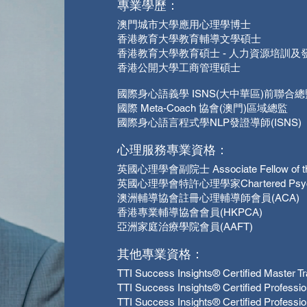
專業學歷：
澳門城市大學應用心理學博士
香港教育大學教育輔導文學碩士
香港教育大學教育碩士 - 人力資源培訓及
香港公開大學工商管理碩士
國際身心語義學 ISNS(大中華區)前聯合總
國際 Meta-Coach 協會(澳門)區域總監
國際身心語言程式學NLP發證導師(ISNS)
心理服務專業資格：
英國心理學會副院士 Associate Fellow of the Br
英國心理學會特許心理學家Chartered Psychol
澳洲輔導協會註冊心理輔導師會員(ACA)
香港專業輔導協會會員(HKPCA)
亞洲家庭治療學院會員(AAFT)
其他專業資格：
TTI Success Insights® Certified Master Tr
TTI Success Insights® Certified Professi
TTI Success Insights® Certified Professi