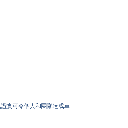
教練精粹培訓
學問，並已證實可令個人和團隊達成卓