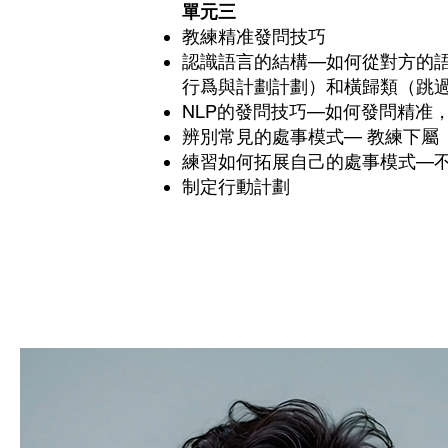
​單元三
教練精准發問技巧
認識語言的結構—如何從對方的語
行爲與計劃計劃）和橫歸類（跳
NLP的發問技巧—如何發問精准
辨別常見的處事模式— 教練下屬
練習如何拓展自己的處事模式—
制定行動計劃