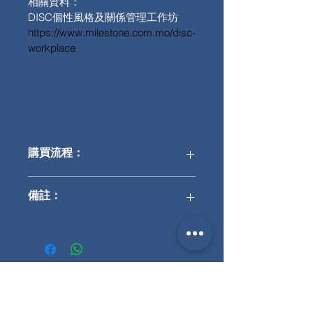
相關資料：
DISC個性風格及關係管理工作坊
https://www.milestone.com.mo/disc-
workplace
購買流程：
填寫姓名、電話及電郵
備註：
付款後3天內會電郵網上問卷
選擇簡體中文問卷可額外出英文報
告，而英文問卷則不能額外出簡體中
文報告。
Milestone Training & Consulting Limited
地址：香港尖沙咀彌敦道132號美麗華廣場A座22樓
2214室（必需提前預約）